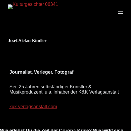
Z
u
m
I
n
h
a
Josef-Stefan Kindler
l
t
s
p
r
i
Journalist, Verleger, Fotograf
n
g
e
Seit 25 Jahren selbständiger Künstler &
n
Musikproduzent, u.a. Inhaber der K&K Verlagsanstalt
kuk-verlagsanstalt.com
Wie erlebst Du die Zeit der Corona-Krise? Wie wirkt sich